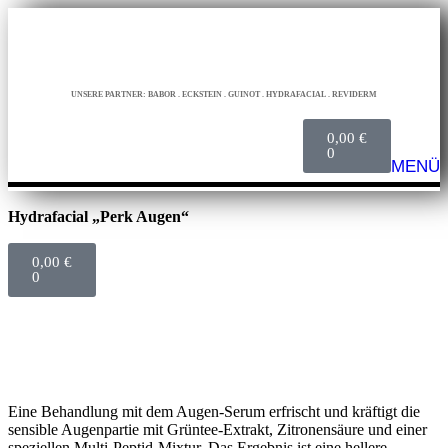
UNSERE PARTNER: BABOR . ECKSTEIN . GUINOT . HYDRAFACIAL . REVIDERM
0,00
€
0
MENÜ
Hydrafacial „Perk Augen“
0,00
€
0
Eine Behandlung mit dem Augen-Serum erfrischt und kräftigt die
sensible Augenpartie mit Grüntee-Extrakt, Zitronensäure und einer
speziellen Multi-Peptid-Mixtur. Das Ergebnis ist eine hellere,